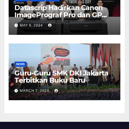
Datascrip Hadirkan Canon
ImagePrograf Pro dan GP
Series
MAY 8, 2024
NEWS
Guru-Guru SMK DKI Jakarta
Terbitkan Buku Baru
MARCH 7, 2024