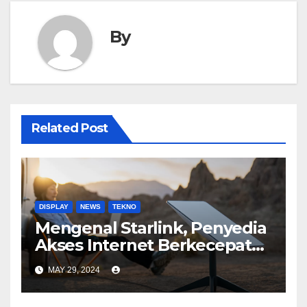
By
Related Post
DISPLAY
NEWS
TEKNO
Mengenal Starlink, Penyedia
Akses Internet Berkecepatan
Tinggi
MAY 29, 2024