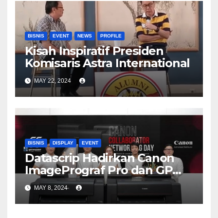
BISNIS
EVENT
NEWS
PROFILE
Kisah Inspiratif Presiden
Komisaris Astra International
MAY 22, 2024
BISNIS
DISPLAY
EVENT
Datascrip Hadirkan Canon
ImagePrograf Pro dan GP
Series
MAY 8, 2024