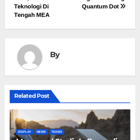
navigation
Teknologi Di
Quantum Dot
Tengah MEA
By
Related Post
DISPLAY
NEWS
TEKNO