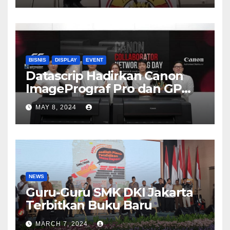
BISNIS
DISPLAY
EVENT
Datascrip Hadirkan Canon
ImagePrograf Pro dan GP
Series
MAY 8, 2024
NEWS
Guru-Guru SMK DKI Jakarta
Terbitkan Buku Baru
MARCH 7, 2024