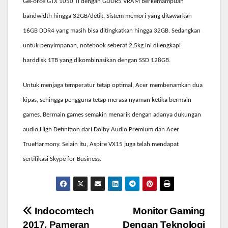
GeForce GTX 1050 Ti dengan GDDR5 VRAM berkemampuan
bandwidth hingga 32GB/detik. Sistem memori yang ditawarkan
16GB DDR4 yang masih bisa ditingkatkan hingga 32GB. Sedangkan
untuk penyimpanan, notebook seberat 2,5kg ini dilengkapi
harddisk 1TB yang dikombinasikan dengan SSD 128GB.
Untuk menjaga temperatur tetap optimal, Acer membenamkan dua
kipas, sehingga pengguna tetap merasa nyaman ketika bermain
games. Bermain games semakin menarik dengan adanya dukungan
audio High Definition dari Dolby Audio Premium dan Acer
TrueHarmony. Selain itu, Aspire VX15 juga telah mendapat
sertifikasi Skype for Business.
Post
Indocomtech
Monitor Gaming
2017, Pameran
Dengan Teknologi