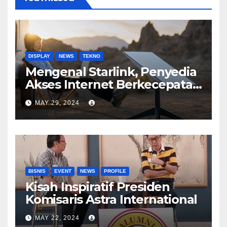
DISPLAY
NEWS
TEKNO
Mengenal Starlink, Penyedia
Akses Internet Berkecepatan
Tinggi
MAY 29, 2024
BISNIS
EVENT
NEWS
PROFILE
Kisah Inspiratif Presiden
Komisaris Astra International
MAY 22, 2024