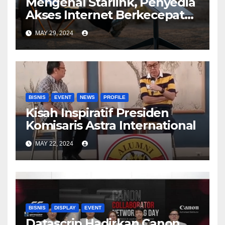
Mengenal Starlink, Penyedia
Akses Internet Berkecepatan
Tinggi
MAY 29, 2024
BISNIS
EVENT
NEWS
PROFILE
Kisah Inspiratif Presiden
Komisaris Astra International
MAY 22, 2024
BISNIS
DISPLAY
EVENT
Datascrip Hadirkan Canon