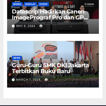
BISNIS
DISPLAY
EVENT
Datascrip Hadirkan Canon
ImagePrograf Pro dan GP
Series
MAY 8, 2024
NEWS
Guru-Guru SMK DKI Jakarta
Terbitkan Buku Baru
MARCH 7, 2024