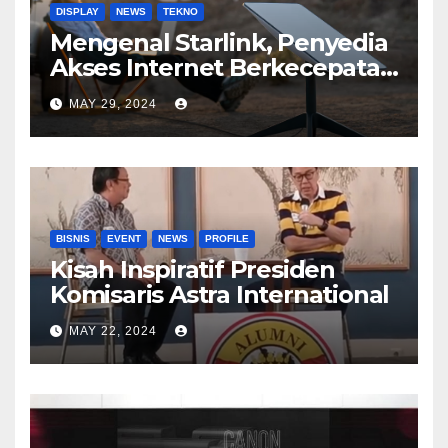
DISPLAY
NEWS
TEKNO
Mengenal Starlink, Penyedia
Akses Internet Berkecepatan
Tinggi
MAY 29, 2024
BISNIS
EVENT
NEWS
PROFILE
Kisah Inspiratif Presiden
Komisaris Astra International
MAY 22, 2024