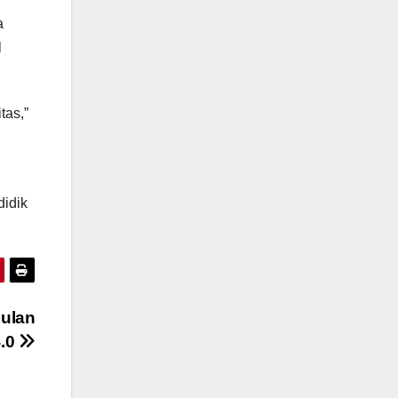
a
l
tas,”
didik
ulan
4.0