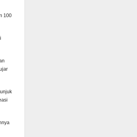
an 100
i
tan
ujar
unjuk
easi
annya