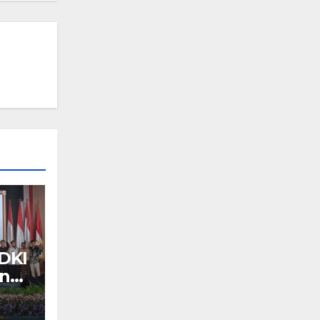
DKI
an