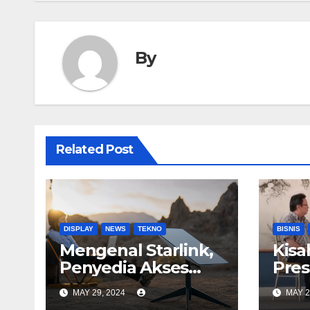
By
Related Post
DISPLAY
NEWS
TEKNO
BISNIS
Mengenal Starlink,
Kisa
Penyedia Akses
Pres
Internet
Astr
MAY 29, 2024
MAY 2
Berkecepatan