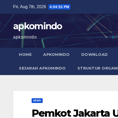
Skip
Fri. Aug 7th, 2026
4:04:54 PM
to
content
apkomindo
apkomindo
HOME
APKOMINDO
DOWNLOAD
SEJARAH APKOMINDO
STRUKTUR ORGANI
NEWS
Pemkot Jakarta U