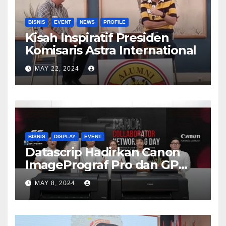
BISNIS
EVENT
NEWS
PROFILE
Kisah Inspiratif Presiden
Komisaris Astra International
MAY 22, 2024
BISNIS
DISPLAY
EVENT
Datascrip Hadirkan Canon
ImagePrograf Pro dan GP
Series
MAY 8, 2024