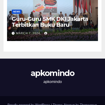
NEWS
Guru-Guru SMK DKI Jakarta
Terbitkan Buku Baru
MARCH 7, 2024
apkomindo
apkomindo
Proudly powered by WordPress
|
Theme: Newsup by
Themeansar
.