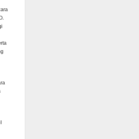
cara
O.
gi
rta
ng
ara
s
l