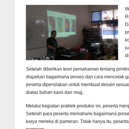
W
R
D
p
k
j
di
Setelah diberikan teori pemahaman tentang printin
diajarkan bagaimana proses dan cara mencetak g
peserta dipersilakan untuk membuat desain sesuai
diatas bahan kaos dan mug.
Melalui kegiatan praktek produksi ini, peserta m
Setelah para peserta memahami bagaimana proses 
karya mereka di pameran. Tidak hanya itu, pesert