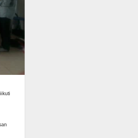
ikuti
san