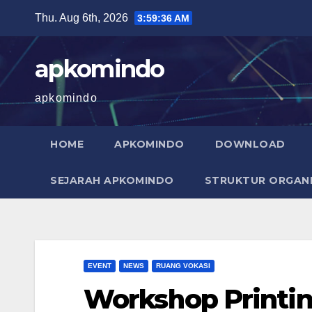
Skip
Thu. Aug 6th, 2026
3:59:37 AM
to
content
apkomindo
apkomindo
HOME
APKOMINDO
DOWNLOAD
SEJARAH APKOMINDO
STRUKTUR ORGANI
EVENT
NEWS
RUANG VOKASI
Workshop Printin