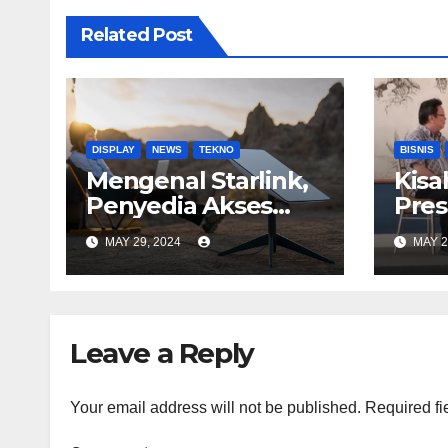
Related Post
DISPLAY
NEWS
TEKNO
BISNIS
Mengenal Starlink,
Kisa
Penyedia Akses
Pres
Internet
Astr
MAY 29, 2024
MAY 2
Berkecepatan
Tinggi
Leave a Reply
Your email address will not be published.
Required fi