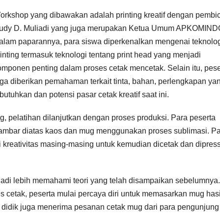
orkshop yang dibawakan adalah printing kreatif dengan pembi
udy D. Muliadi yang juga merupakan Ketua Umum APKOMIND
alam paparannya, para siswa diperkenalkan mengenai teknolo
rinting termasuk teknologi tentang print head yang menjadi
omponen penting dalam proses cetak mencetak. Selain itu, pese
uga diberikan pemahaman terkait tinta, bahan, perlengkapan ya
butuhkan dan potensi pasar cetak kreatif saat ini.
g, pelatihan dilanjutkan dengan proses produksi. Para peserta
ambar diatas kaos dan mug menggunakan proses sublimasi. P
 kreativitas masing-masing untuk kemudian dicetak dan dipres
enjadi lebih memahami teori yang telah disampaikan sebelumnya.
cetak, peserta mulai percaya diri untuk memasarkan mug hasi
a didik juga menerima pesanan cetak mug dari para pengunjung