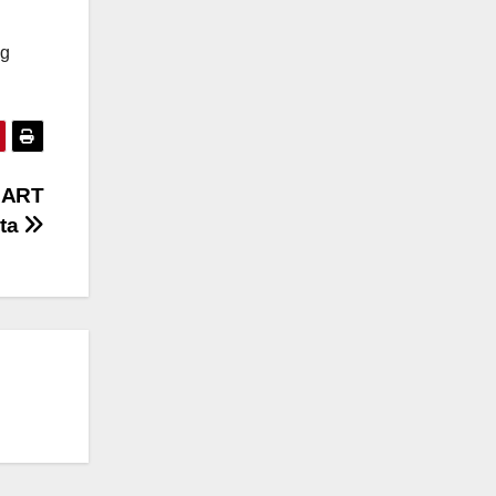
ng
MART
ota