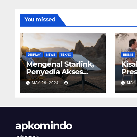
You missed
DISPLAY
NEWS
TEKNO
BISNIS
Mengenal Starlink,
Kisa
Penyedia Akses
Pres
Internet
Astr
MAY 29, 2024
MAY 
Berkecepatan
Tinggi
apkomindo
apkomindo