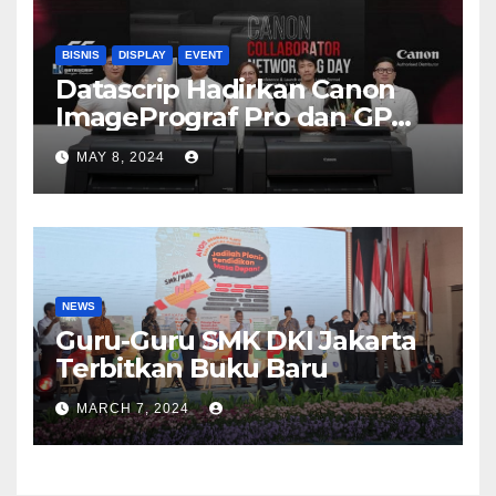
BISNIS
DISPLAY
EVENT
Datascrip Hadirkan Canon
ImagePrograf Pro dan GP
Series
MAY 8, 2024
NEWS
Guru-Guru SMK DKI Jakarta
Terbitkan Buku Baru
MARCH 7, 2024