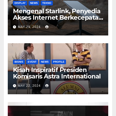
DISPLAY
NEWS
TEKNO
Mengenal Starlink, Penyedia
Akses Internet Berkecepatan
Tinggi
MAY 29, 2024
BISNIS
EVENT
NEWS
PROFILE
Kisah Inspiratif Presiden
Komisaris Astra International
MAY 22, 2024