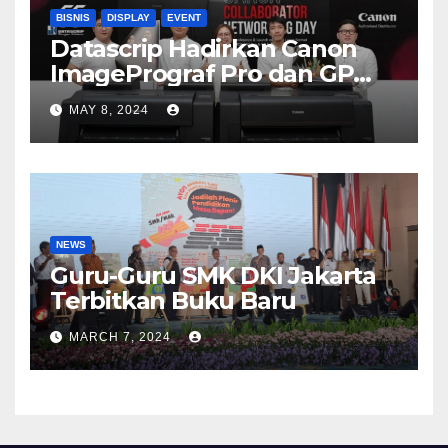
BISNIS
DISPLAY
EVENT
Datascrip Hadirkan Canon
ImagePrograf Pro dan GP
Series
MAY 8, 2024
NEWS
Guru-Guru SMK DKI Jakarta
Terbitkan Buku Baru
MARCH 7, 2024