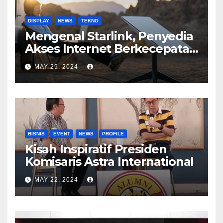
DISPLAY
NEWS
TEKNO
Mengenal Starlink, Penyedia
Akses Internet Berkecepatan
Tinggi
MAY 29, 2024
BISNIS
EVENT
NEWS
PROFILE
Kisah Inspiratif Presiden
Komisaris Astra International
MAY 22, 2024