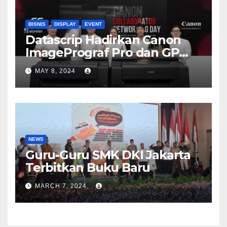
BISNIS
DISPLAY
EVENT
Datascrip Hadirkan Canon
ImagePrograf Pro dan GP
Series
MAY 8, 2024
NEWS
Guru-Guru SMK DKI Jakarta
Terbitkan Buku Baru
MARCH 7, 2024