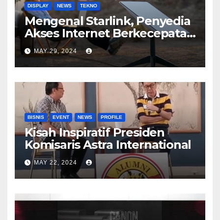
DISPLAY
NEWS
TEKNO
Mengenal Starlink, Penyedia
Akses Internet Berkecepatan
Tinggi
MAY 29, 2024
BISNIS
EVENT
NEWS
PROFILE
Kisah Inspiratif Presiden
Komisaris Astra International
MAY 22, 2024