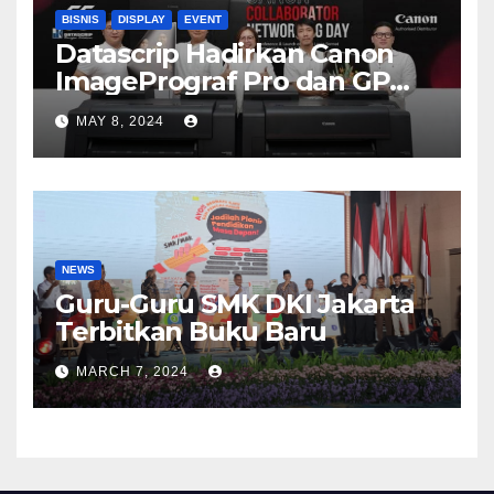
BISNIS
DISPLAY
EVENT
Datascrip Hadirkan Canon
ImagePrograf Pro dan GP
Series
MAY 8, 2024
NEWS
Guru-Guru SMK DKI Jakarta
Terbitkan Buku Baru
MARCH 7, 2024