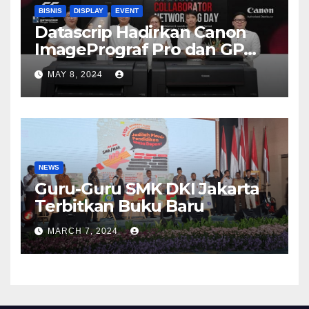
BISNIS
DISPLAY
EVENT
Datascrip Hadirkan Canon
ImagePrograf Pro dan GP
Series
MAY 8, 2024
NEWS
Guru-Guru SMK DKI Jakarta
Terbitkan Buku Baru
MARCH 7, 2024