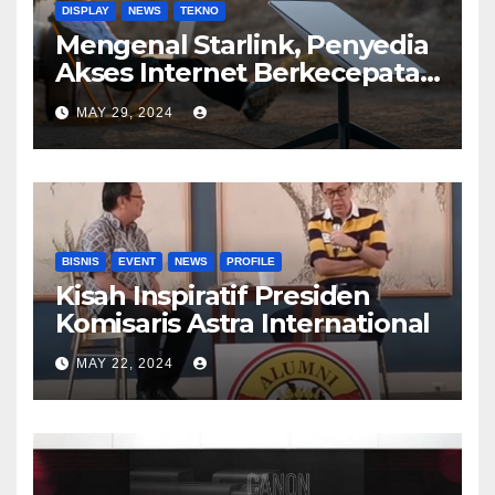
DISPLAY
NEWS
TEKNO
Mengenal Starlink, Penyedia
Akses Internet Berkecepatan
Tinggi
MAY 29, 2024
BISNIS
EVENT
NEWS
PROFILE
Kisah Inspiratif Presiden
Komisaris Astra International
MAY 22, 2024