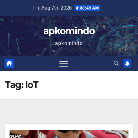
Skip
Fri. Aug 7th, 2026
4:00:50 AM
to
content
apkomindo
apkomindo
Tag:
IoT