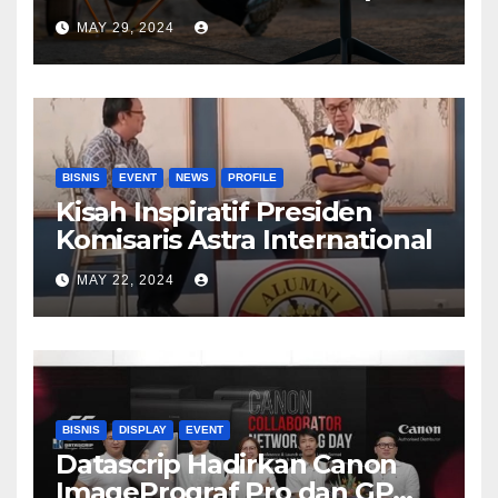
Tinggi
MAY 29, 2024
BISNIS
EVENT
NEWS
PROFILE
Kisah Inspiratif Presiden
Komisaris Astra International
MAY 22, 2024
BISNIS
DISPLAY
EVENT
Datascrip Hadirkan Canon
ImagePrograf Pro dan GP