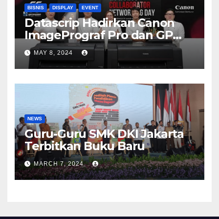
BISNIS
DISPLAY
EVENT
Datascrip Hadirkan Canon
ImagePrograf Pro dan GP
Series
MAY 8, 2024
NEWS
Guru-Guru SMK DKI Jakarta
Terbitkan Buku Baru
MARCH 7, 2024