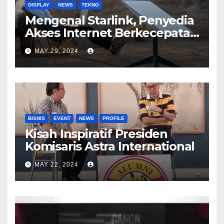
DISPLAY
NEWS
TEKNO
Mengenal Starlink, Penyedia
Akses Internet Berkecepatan
Tinggi
MAY 29, 2024
BISNIS
EVENT
NEWS
PROFILE
Kisah Inspiratif Presiden
Komisaris Astra International
MAY 22, 2024