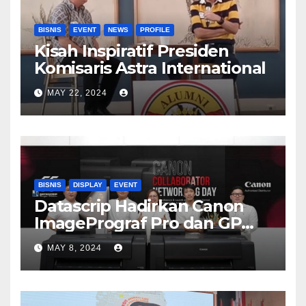
BISNIS
EVENT
NEWS
PROFILE
Kisah Inspiratif Presiden
Komisaris Astra International
MAY 22, 2024
BISNIS
DISPLAY
EVENT
Datascrip Hadirkan Canon
ImagePrograf Pro dan GP
Series
MAY 8, 2024