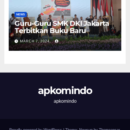
NEWS
Guru-Guru SMK DKI Jakarta
Terbitkan Buku Baru
MARCH 7, 2024
apkomindo
apkomindo
Proudly powered by WordPress
|
Theme: Newsup by
Themeansar
.