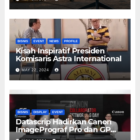
BISNIS
EVENT
NEWS
PROFILE
Kisah Inspiratif Presiden
Komisaris Astra International
MAY 22, 2024
BISNIS
DISPLAY
EVENT
Datascrip Hadirkan Canon
ImagePrograf Pro dan GP
Series