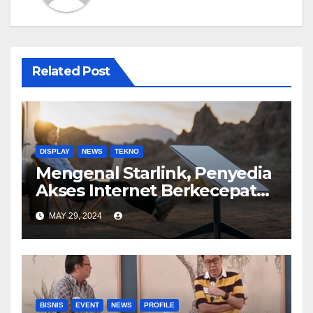
Related Post
DISPLAY
NEWS
TEKNO
Mengenal Starlink, Penyedia
Akses Internet Berkecepatan
Tinggi
MAY 29, 2024
BISNIS
EVENT
NEWS
PROFILE