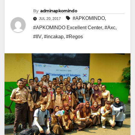
By
adminapkomindo
#APKOMINDO
,
JUL 20, 2017
#APKOMINDO Excellent Center
,
#Axc
,
#IIV
,
#incakap
,
#Regos