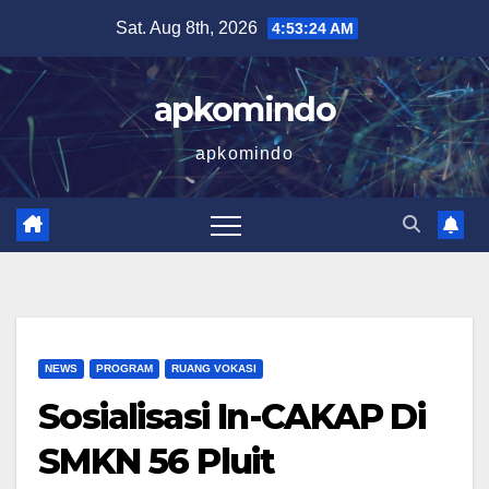
Skip
Sat. Aug 8th, 2026
4:53:25 AM
to
content
apkomindo
apkomindo
NEWS
PROGRAM
RUANG VOKASI
Sosialisasi In-CAKAP Di
SMKN 56 Pluit