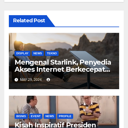
Related Post
DISPLAY
NEWS
TEKNO
Mengenal Starlink, Penyedia
Akses Internet Berkecepatan
Tinggi
MAY 29, 2024
BISNIS
EVENT
NEWS
PROFILE
Kisah Inspiratif Presiden