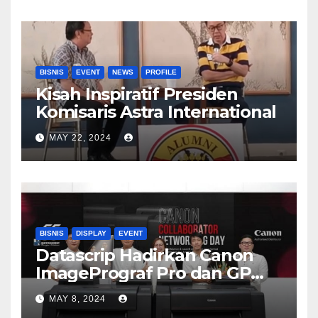
BISNIS
EVENT
NEWS
PROFILE
Kisah Inspiratif Presiden
Komisaris Astra International
MAY 22, 2024
BISNIS
DISPLAY
EVENT
Datascrip Hadirkan Canon
ImagePrograf Pro dan GP
Series
MAY 8, 2024