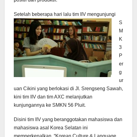
Setelah beberapa ha
ri lalu tim IIV mengunjungi
S
M
K
3
P
er
g
ur
uan Cikini yang berlokasi di Jl. Srengseng Sawah,
kini tim IIV dan tim AXC melanjutkan
kunjungannya ke SMKN 56 Pluit.
Disini tim IIV yang beranggotakan mahasiswa dan
mahasiswa asal Korea Selatan ini
memperkenalkan “Korean Culture & Language