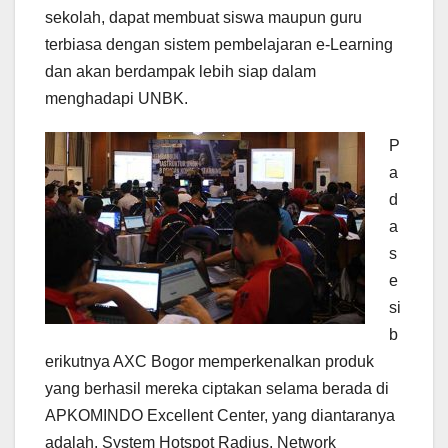
sekolah, dapat membuat siswa maupun guru
terbiasa dengan sistem pembelajaran e-Learning
dan akan berdampak lebih siap dalam
menghadapi UNBK.
P
a
d
a
s
e
si
b
erikutnya AXC Bogor memperkenalkan produk
yang berhasil mereka ciptakan selama berada di
APKOMINDO Excellent Center, yang diantaranya
adalah, System Hotspot Radius, Network