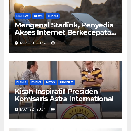
DISPLAY
NEWS
TEKNO
Mengenal Starlink, Penyedia
Akses Internet Berkecepatan
Tinggi
MAY 29, 2024
BISNIS
EVENT
NEWS
PROFILE
Kisah Inspiratif Presiden
Komisaris Astra International
MAY 22, 2024