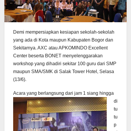
Demi mempersiapkan kesiapan sekolah-sekolah
yang ada di Kota maupun Kabupaten Bogor dan
Sekitarnya. AXC atau APKOMINDO Excellent
Center beserta BONET menyelenggarakan
workshop yang dihadiri sekitar 100 guru dari SMP
maupun SMA/SMK di Salak Tower Hotel, Selasa
(13/6).
Acara yang berlangsung d
ari jam 1 siang hingga
di
tu
tu
p