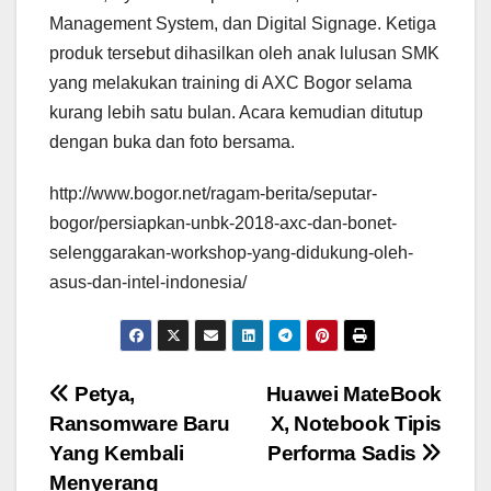
Management System, dan Digital Signage. Ketiga
produk tersebut dihasilkan oleh anak lulusan SMK
yang melakukan training di AXC Bogor selama
kurang lebih satu bulan. Acara kemudian ditutup
dengan buka dan foto bersama.
http://www.bogor.net/ragam-berita/seputar-
bogor/persiapkan-unbk-2018-axc-dan-bonet-
selenggarakan-workshop-yang-didukung-oleh-
asus-dan-intel-indonesia/
Post
Petya,
Huawei MateBook
Ransomware Baru
X, Notebook Tipis
navigation
Yang Kembali
Performa Sadis
Menyerang