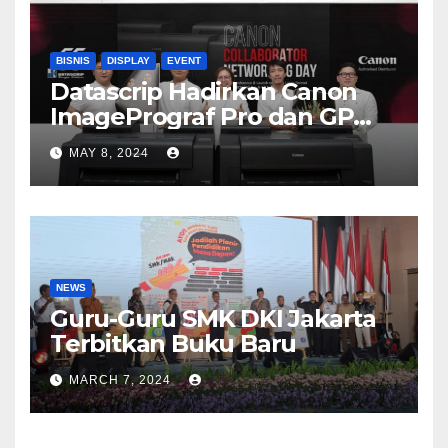
BISNIS
DISPLAY
EVENT
Datascrip Hadirkan Canon
ImagePrograf Pro dan GP
Series
MAY 8, 2024
NEWS
Guru-Guru SMK DKI Jakarta
Terbitkan Buku Baru
MARCH 7, 2024