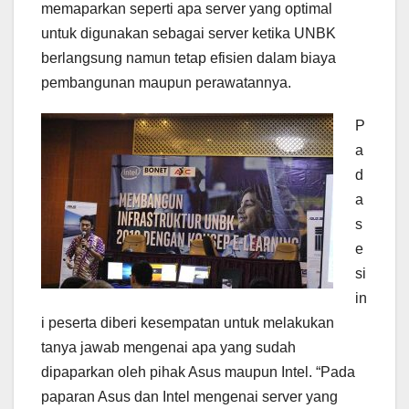
memaparkan seperti apa server yang optimal
untuk digunakan sebagai server ketika UNBK
berlangsung namun tetap efisien dalam biaya
pembangunan maupun perawatannya.
P
a
d
a
s
e
si
in
i peserta diberi kesempatan untuk melakukan
tanya jawab mengenai apa yang sudah
dipaparkan oleh pihak Asus maupun Intel. “Pada
paparan Asus dan Intel mengenai server yang