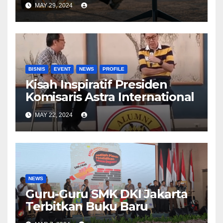
MAY 29, 2024
BISNIS
EVENT
NEWS
PROFILE
Kisah Inspiratif Presiden
Komisaris Astra International
MAY 22, 2024
NEWS
Guru-Guru SMK DKI Jakarta
Terbitkan Buku Baru