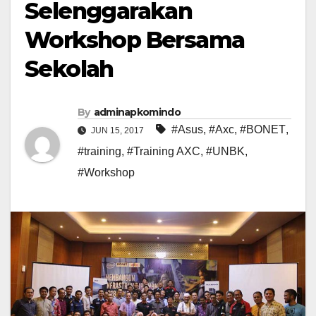
Selenggarakan
Workshop Bersama
Sekolah
By
adminapkomindo
#Asus
,
#Axc
,
#BONET
,
JUN 15, 2017
#training
,
#Training AXC
,
#UNBK
,
#Workshop