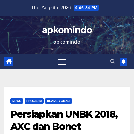
Skip
Thu. Aug 6th, 2026
4:06:35 PM
to
content
apkomindo
apkomindo
NEWS
PROGRAM
RUANG VOKASI
Persiapkan UNBK 2018,
AXC dan Bonet