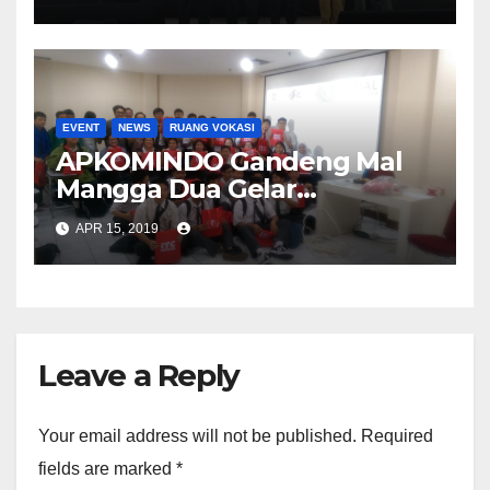
EVENT
NEWS
RUANG VOKASI
APKOMINDO Gandeng Mal
Mangga Dua Gelar
Workshop Coding
APR 15, 2019
Leave a Reply
Your email address will not be published.
Required
fields are marked
*