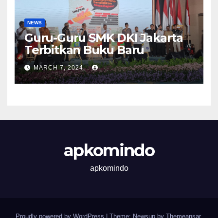
NEWS
Guru-Guru SMK DKI Jakarta
Terbitkan Buku Baru
MARCH 7, 2024
apkomindo
apkomindo
Proudly powered by WordPress
|
Theme: Newsup by
Themeansar
.