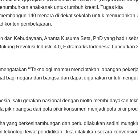
enumbuhkan anak-anak untuk tumbuh kreatif. Tugas kita
k membangun 140 menara di dekat sekolah untuk memudahkan 
d konten pembelajaran.
kan dan Kebudayaan, Ananta Kusuma Seta, PhD yang hadir seb
ukung Revolusi Industri 4.0, Extramarks Indonesia Luncurkan 
a mengatakan “”Teknologi mampu menciptakan lapangan pekerj
aat bagi negara dan bangsa dan dapat digunakan untuk mengu
onesia, satu gerakan nasional dengan motto membudayakan tek
ikir bangsa dari pola pikir konsumen menjadi pola pikir pro
ha yang berkesinambungan dan perlu dilakukan sedini mungki
eknologi lewat pendidikan. Jika dilakukan secara konvension