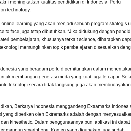
yakni meningkatkan kualitas pendidikan di Indonesia. Perlu
ion technology.
n online learning yang akan menjadi sebuah program strategis u
 to face juga tetap dibutuhkan. “Jika didukung dengan pendid
ateri pembelajaran, khususnya terkait science, diharapkan dap
s teknologi memungkinkan topik pembelajaran disesuaikan den
Indonesia yang beragam perlu diperhitungkan dalam menentuka
untuk membangun generasi muda yang kuat juga tercapai. Selai
ntu teknologi secara tidak langsung juga akan membudayakan
dikan, Berkarya Indonesia menggandeng Extramarks Indonesi
olusi yang diberikan oleh Extramarks adalah dengan menyesuaika
o, dan kinesthetic. Dalam penggunaannya pun, aplikasi ini dapat
uter maupun smartphone. Konten yang digunakan juga sudah