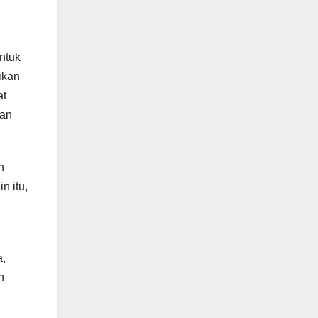
ntuk
ikan
at
gan
n
n itu,
a,
n