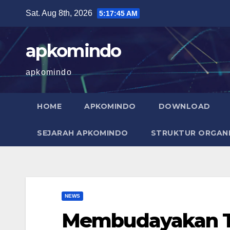
Skip
Sat. Aug 8th, 2026
5:17:47 AM
to
content
apkomindo
apkomindo
HOME
APKOMINDO
DOWNLOAD
SEJARAH APKOMINDO
STRUKTUR ORGANI
NEWS
Membudayakan T