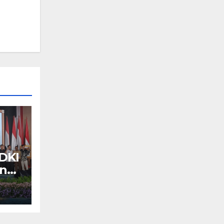
DKI
an