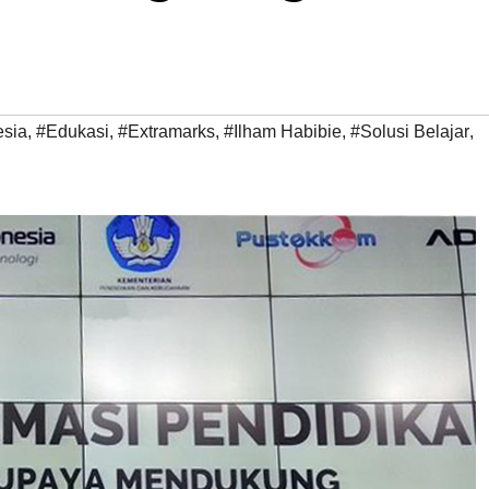
esia
,
#Edukasi
,
#Extramarks
,
#Ilham Habibie
,
#Solusi Belajar
,