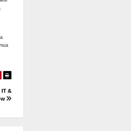
,
ra
emua
 IT &
how