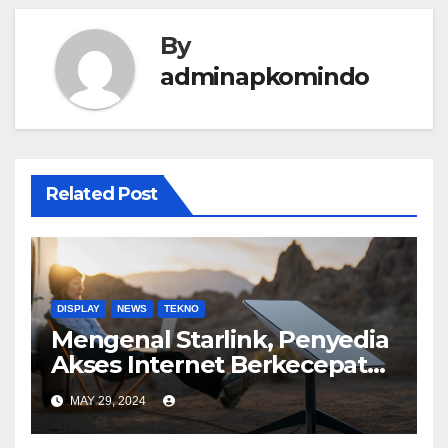
By
adminapkomindo
Related Post
DISPLAY
NEWS
TEKNO
Mengenal Starlink, Penyedia
Akses Internet Berkecepatan
Tinggi
MAY 29, 2024