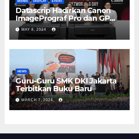
BISNIS
DISPLAY
EVENT
Datascrip Hadirkan Canon
ImagePrograf Pro dan GP
Series
MAY 8, 2024
NEWS
Guru-Guru SMK DKI Jakarta
Terbitkan Buku Baru
MARCH 7, 2024