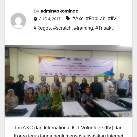
By
adminapkomindo
#Axc
,
#FabLab
,
#IIV
,
AUG 4, 2017
#Regos
,
#scratch
,
#training
,
#Trisakti
Tim AXC dan International ICT Volunteers(IIV) dari
Korea terus tanpa henti mensosialisasikan Internet