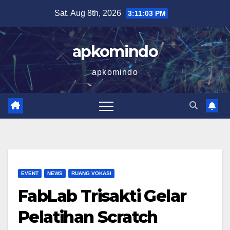
Skip
Sat. Aug 8th, 2026
3:11:04 PM
to
content
apkomindo
apkomindo
EVENT
NEWS
RUANG VOKASI
FabLab Trisakti Gelar
Pelatihan Scratch