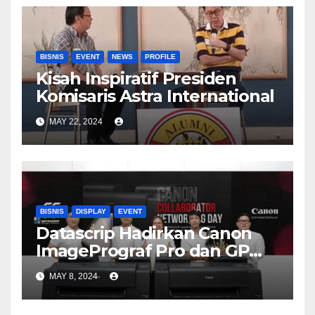
BISNIS
EVENT
NEWS
PROFILE
Kisah Inspiratif Presiden
Komisaris Astra International
MAY 22, 2024
BISNIS
DISPLAY
EVENT
Datascrip Hadirkan Canon
ImagePrograf Pro dan GP
Series
MAY 8, 2024