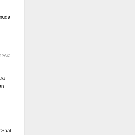
 muda
a
nesia
ara
an
“Saat