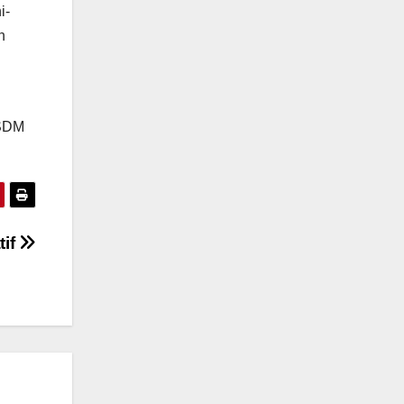
i-
n
 SDM
tif