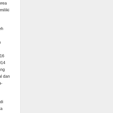
orea
miliki
eh
h
 16
014
ang
al dan
a-
di
ya