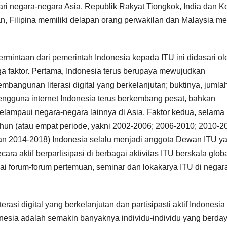
ri negara-negara Asia. Republik Rakyat Tiongkok, India dan K
, Filipina memiliki delapan orang perwakilan dan Malaysia me
ermintaan dari pemerintah Indonesia kepada ITU ini didasari ol
iga faktor. Pertama, Indonesia terus berupaya mewujudkan
embangunan literasi digital yang berkelanjutan; buktinya, jumla
engguna internet Indonesia terus berkembang pesat, bahkan
elampaui negara-negara lainnya di Asia. Faktor kedua, selama
ahun (atau empat periode, yakni 2002-2006; 2006-2010; 2010-2
an 2014-2018) Indonesia selalu menjadi anggota Dewan ITU y
cara aktif berpartisipasi di berbagai aktivitas ITU berskala glob
 forum-forum pertemuan, seminar dan lokakarya ITU di negar
asi digital yang berkelanjutan dan partisipasti aktif Indonesia 
onesia adalah semakin banyaknya individu-individu yang berda