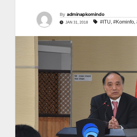
By
adminapkomindo
#ITU
,
#Kominfo
,
JAN 31, 2018