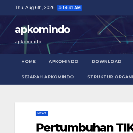
Skip
Thu. Aug 6th, 2026
4:14:42 AM
to
content
apkomindo
apkomindo
HOME
APKOMINDO
DOWNLOAD
SEJARAH APKOMINDO
STRUKTUR ORGANI
NEWS
Pertumbuhan TIK 