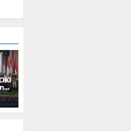
DKI
an