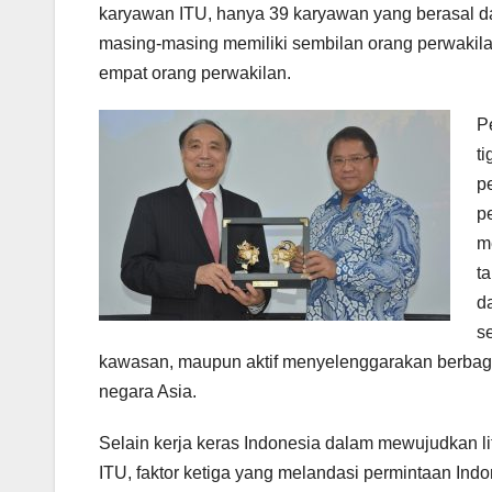
karyawan ITU, hanya 39 karyawan yang berasal da
masing-masing memiliki sembilan orang perwakilan
empat orang perwakilan.
P
t
p
p
m
t
d
se
kawasan, maupun aktif menyelenggarakan berbagai
negara Asia.
Selain kerja keras Indonesia dalam mewujudkan liter
ITU, faktor ketiga yang melandasi permintaan Ind