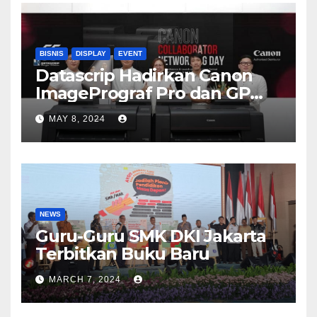
BISNIS
DISPLAY
EVENT
Datascrip Hadirkan Canon
ImagePrograf Pro dan GP
Series
MAY 8, 2024
NEWS
Guru-Guru SMK DKI Jakarta
Terbitkan Buku Baru
MARCH 7, 2024