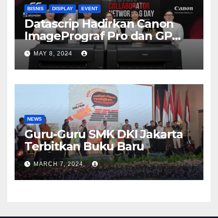
BISNIS
DISPLAY
EVENT
Datascrip Hadirkan Canon
ImagePrograf Pro dan GP
Series
MAY 8, 2024
NEWS
Guru-Guru SMK DKI Jakarta
Terbitkan Buku Baru
MARCH 7, 2024