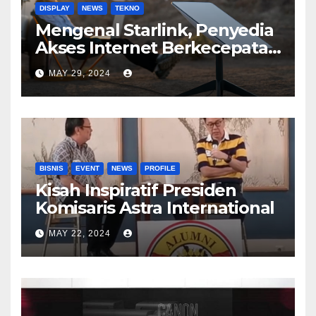
DISPLAY
NEWS
TEKNO
Mengenal Starlink, Penyedia
Akses Internet Berkecepatan
Tinggi
MAY 29, 2024
BISNIS
EVENT
NEWS
PROFILE
Kisah Inspiratif Presiden
Komisaris Astra International
MAY 22, 2024