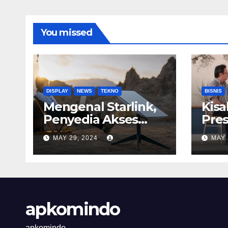
You missed
DISPLAY
NEWS
TEKNO
BISNIS
Mengenal Starlink,
Kisa
Penyedia Akses
Pres
Internet
Astr
MAY 29, 2024
MAY 
Berkecepatan
Tinggi
apkomindo
apkomindo