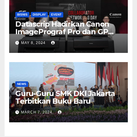
BISNIS
DISPLAY
EVENT
Datascrip Hadirkan Canon
ImagePrograf Pro dan GP
Series
MAY 8, 2024
NEWS
Guru-Guru SMK DKI Jakarta
Terbitkan Buku Baru
MARCH 7, 2024