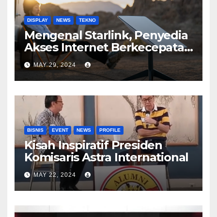
DISPLAY
NEWS
TEKNO
Mengenal Starlink, Penyedia
Akses Internet Berkecepatan
Tinggi
MAY 29, 2024
BISNIS
EVENT
NEWS
PROFILE
Kisah Inspiratif Presiden
Komisaris Astra International
MAY 22, 2024