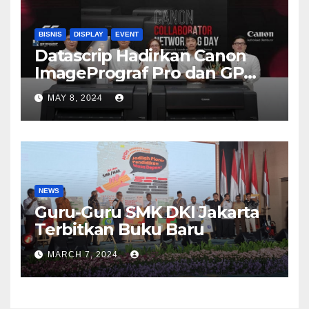
BISNIS
DISPLAY
EVENT
Datascrip Hadirkan Canon
ImagePrograf Pro dan GP
Series
MAY 8, 2024
NEWS
Guru-Guru SMK DKI Jakarta
Terbitkan Buku Baru
MARCH 7, 2024