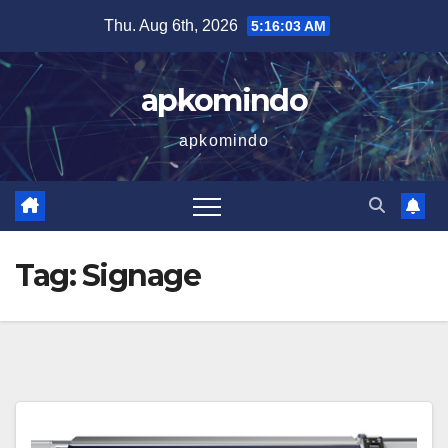
Skip
Thu. Aug 6th, 2026
5:16:04 AM
to
content
apkomindo
apkomindo
Tag:
Signage