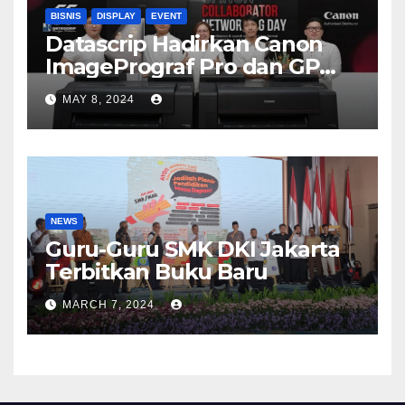
BISNIS
DISPLAY
EVENT
Datascrip Hadirkan Canon
ImagePrograf Pro dan GP
Series
MAY 8, 2024
NEWS
Guru-Guru SMK DKI Jakarta
Terbitkan Buku Baru
MARCH 7, 2024