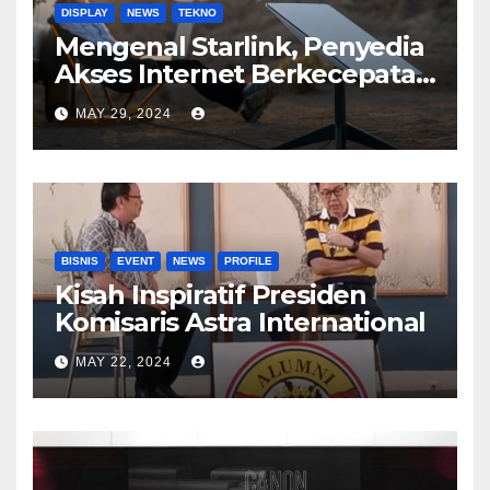
DISPLAY
NEWS
TEKNO
Mengenal Starlink, Penyedia
Akses Internet Berkecepatan
Tinggi
MAY 29, 2024
BISNIS
EVENT
NEWS
PROFILE
Kisah Inspiratif Presiden
Komisaris Astra International
MAY 22, 2024