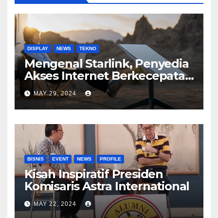
DISPLAY
NEWS
TEKNO
Mengenal Starlink, Penyedia
Akses Internet Berkecepatan
Tinggi
MAY 29, 2024
BISNIS
EVENT
NEWS
PROFILE
Kisah Inspiratif Presiden
Komisaris Astra International
MAY 22, 2024