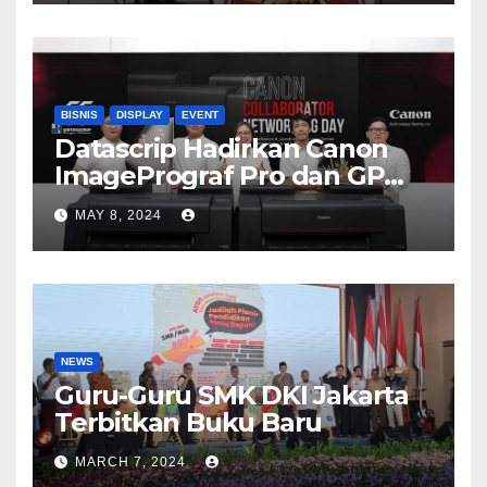
BISNIS
DISPLAY
EVENT
Datascrip Hadirkan Canon
ImagePrograf Pro dan GP
Series
MAY 8, 2024
NEWS
Guru-Guru SMK DKI Jakarta
Terbitkan Buku Baru
MARCH 7, 2024