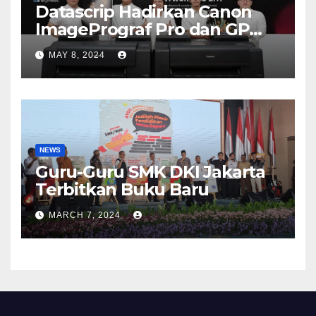
Datascrip Hadirkan Canon
ImagePrograf Pro dan GP
Series
MAY 8, 2024
NEWS
Guru-Guru SMK DKI Jakarta
Terbitkan Buku Baru
MARCH 7, 2024