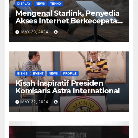
DISPLAY
NEWS
TEKNO
Mengenal Starlink, Penyedia
Akses Internet Berkecepatan
Tinggi
MAY 29, 2024
BISNIS
EVENT
NEWS
PROFILE
Kisah Inspiratif Presiden
Komisaris Astra International
MAY 22, 2024