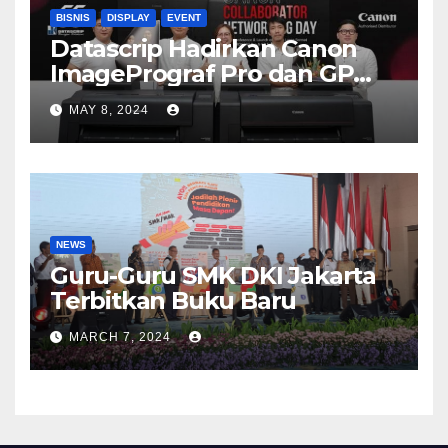
BISNIS
DISPLAY
EVENT
Datascrip Hadirkan Canon
ImagePrograf Pro dan GP
Series
MAY 8, 2024
NEWS
Guru-Guru SMK DKI Jakarta
Terbitkan Buku Baru
MARCH 7, 2024