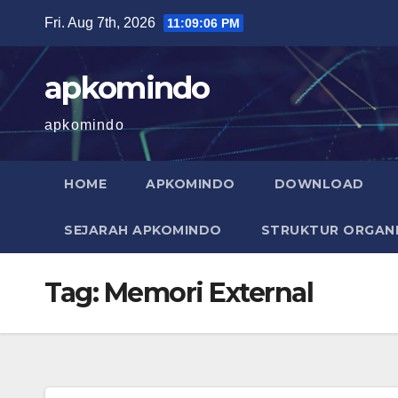
Skip
Fri. Aug 7th, 2026
11:09:06 PM
to
content
apkomindo
apkomindo
HOME
APKOMINDO
DOWNLOAD
SEJARAH APKOMINDO
STRUKTUR ORGANI
Tag:
Memori External