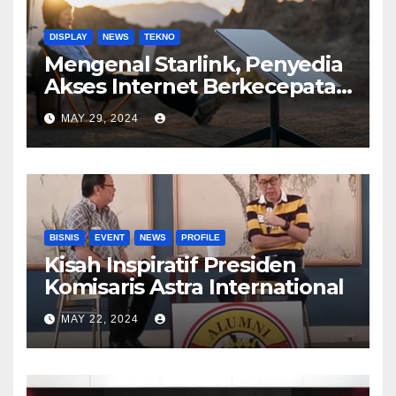
DISPLAY
NEWS
TEKNO
Mengenal Starlink, Penyedia
Akses Internet Berkecepatan
Tinggi
MAY 29, 2024
BISNIS
EVENT
NEWS
PROFILE
Kisah Inspiratif Presiden
Komisaris Astra International
MAY 22, 2024