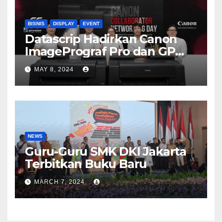
BISNIS
DISPLAY
EVENT
Datascrip Hadirkan Canon
ImagePrograf Pro dan GP
Series
MAY 8, 2024
NEWS
Guru-Guru SMK DKI Jakarta
Terbitkan Buku Baru
MARCH 7, 2024