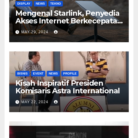
DISPLAY
NEWS
TEKNO
Mengenal Starlink, Penyedia
Akses Internet Berkecepatan
Tinggi
MAY 29, 2024
BISNIS
EVENT
NEWS
PROFILE
Kisah Inspiratif Presiden
Komisaris Astra International
MAY 22, 2024