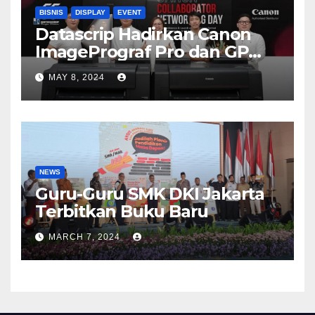
BISNIS
DISPLAY
EVENT
Datascrip Hadirkan Canon
ImagePrograf Pro dan GP
Series
MAY 8, 2024
NEWS
Guru-Guru SMK DKI Jakarta
Terbitkan Buku Baru
MARCH 7, 2024