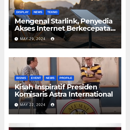
DISPLAY
NEWS
TEKNO
Mengenal Starlink, Penyedia
Akses Internet Berkecepatan
Tinggi
MAY 29, 2024
BISNIS
EVENT
NEWS
PROFILE
Kisah Inspiratif Presiden
Komisaris Astra International
MAY 22, 2024