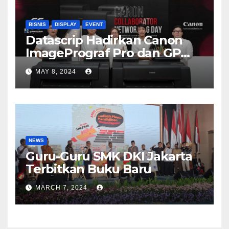
BISNIS
DISPLAY
EVENT
Datascrip Hadirkan Canon
ImagePrograf Pro dan GP
Series
MAY 8, 2024
NEWS
Guru-Guru SMK DKI Jakarta
Terbitkan Buku Baru
MARCH 7, 2024