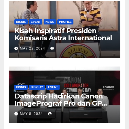
BISNIS
EVENT
NEWS
PROFILE
Kisah Inspiratif Presiden
Komisaris Astra International
MAY 22, 2024
BISNIS
DISPLAY
EVENT
Datascrip Hadirkan Canon
ImagePrograf Pro dan GP
Series
MAY 8, 2024