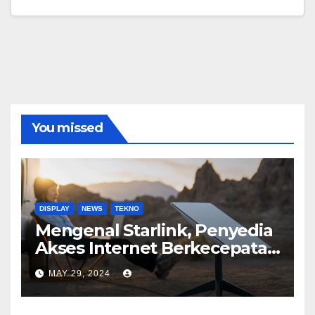
You missed
DISPLAY
NEWS
TEKNO
Mengenal Starlink, Penyedia
Akses Internet Berkecepatan
Tinggi
MAY 29, 2024