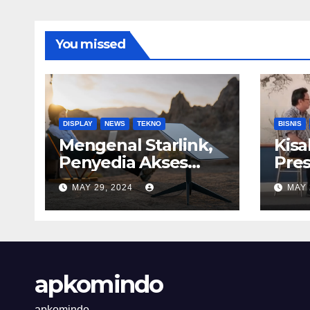
You missed
DISPLAY
NEWS
TEKNO
BISNIS
Mengenal Starlink,
Kisa
Penyedia Akses
Pres
Internet
Astr
MAY 29, 2024
MAY 
Berkecepatan
Tinggi
apkomindo
apkomindo