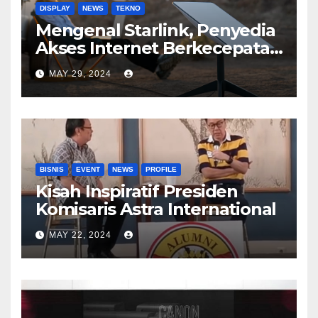
DISPLAY
NEWS
TEKNO
Mengenal Starlink, Penyedia
Akses Internet Berkecepatan
Tinggi
MAY 29, 2024
BISNIS
EVENT
NEWS
PROFILE
Kisah Inspiratif Presiden
Komisaris Astra International
MAY 22, 2024