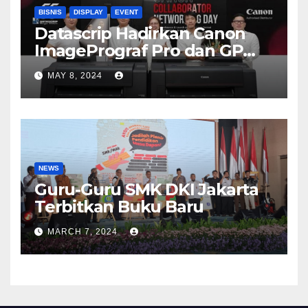
BISNIS
DISPLAY
EVENT
Datascrip Hadirkan Canon
ImagePrograf Pro dan GP
Series
MAY 8, 2024
NEWS
Guru-Guru SMK DKI Jakarta
Terbitkan Buku Baru
MARCH 7, 2024