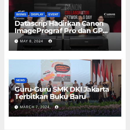
BISNIS
DISPLAY
EVENT
Datascrip Hadirkan Canon
ImagePrograf Pro dan GP
Series
MAY 8, 2024
NEWS
Guru-Guru SMK DKI Jakarta
Terbitkan Buku Baru
MARCH 7, 2024