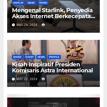
DISPLAY
NEWS
TEKNO
Mengenal Starlink, Penyedia
Akses Internet Berkecepatan
Tinggi
MAY 29, 2024
BISNIS
EVENT
NEWS
PROFILE
Kisah Inspiratif Presiden
Komisaris Astra International
MAY 22, 2024