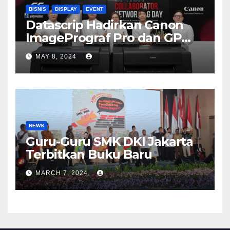
BISNIS
DISPLAY
EVENT
Datascrip Hadirkan Canon
ImagePrograf Pro dan GP
Series
MAY 8, 2024
NEWS
Guru-Guru SMK DKI Jakarta
Terbitkan Buku Baru
MARCH 7, 2024