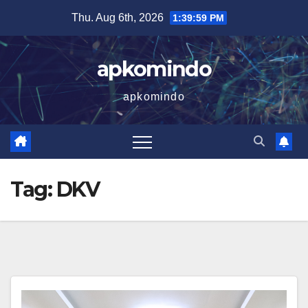
Skip
Thu. Aug 6th, 2026
1:40:00 PM
to
content
apkomindo
apkomindo
Tag:
DKV