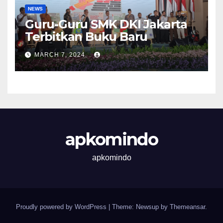
NEWS
Guru-Guru SMK DKI Jakarta
Terbitkan Buku Baru
MARCH 7, 2024
apkomindo
apkomindo
Proudly powered by WordPress
|
Theme: Newsup by
Themeansar
.