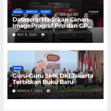
BISNIS
DISPLAY
EVENT
Datascrip Hadirkan Canon
ImagePrograf Pro dan GP
Series
MAY 8, 2024
NEWS
Guru-Guru SMK DKI Jakarta
Terbitkan Buku Baru
MARCH 7, 2024