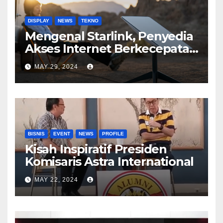
DISPLAY
NEWS
TEKNO
Mengenal Starlink, Penyedia
Akses Internet Berkecepatan
Tinggi
MAY 29, 2024
BISNIS
EVENT
NEWS
PROFILE
Kisah Inspiratif Presiden
Komisaris Astra International
MAY 22, 2024