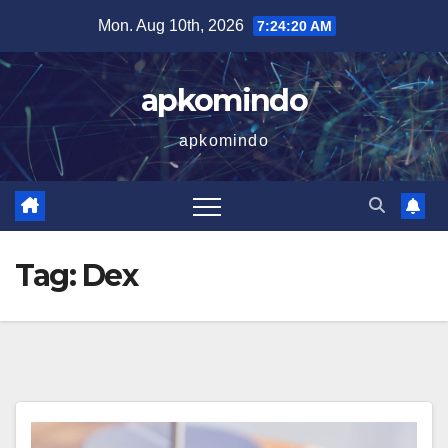
Skip
Mon. Aug 10th, 2026
7:24:21 AM
to
content
apkomindo
apkomindo
Tag:
Dex