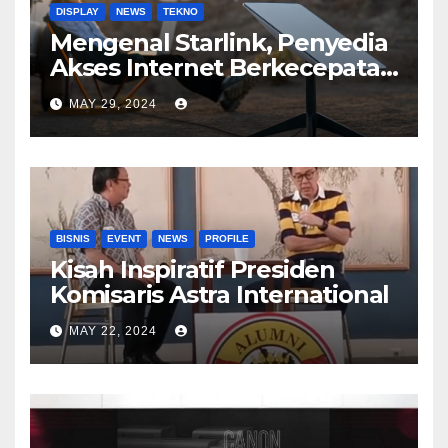
DISPLAY
NEWS
TEKNO
Mengenal Starlink, Penyedia
Akses Internet Berkecepatan
Tinggi
MAY 29, 2024
BISNIS
EVENT
NEWS
PROFILE
Kisah Inspiratif Presiden
Komisaris Astra International
MAY 22, 2024