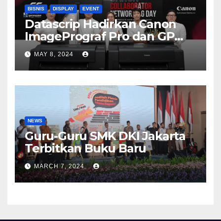
BISNIS
DISPLAY
EVENT
Datascrip Hadirkan Canon
ImagePrograf Pro dan GP
Series
MAY 8, 2024
NEWS
Guru-Guru SMK DKI Jakarta
Terbitkan Buku Baru
MARCH 7, 2024