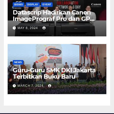
BISNIS
DISPLAY
EVENT
Datascrip Hadirkan Canon
ImagePrograf Pro dan GP
Series
MAY 8, 2024
NEWS
Guru-Guru SMK DKI Jakarta
Terbitkan Buku Baru
MARCH 7, 2024