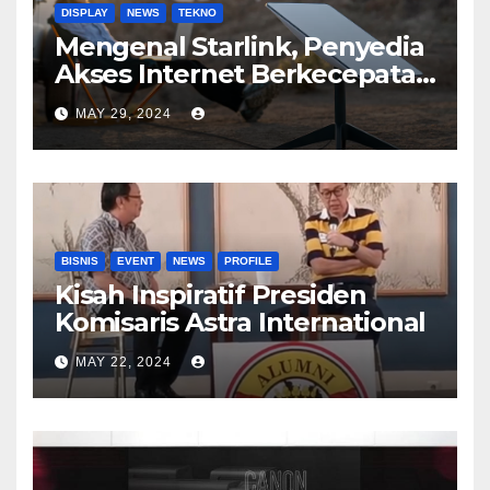
DISPLAY
NEWS
TEKNO
Mengenal Starlink, Penyedia
Akses Internet Berkecepatan
Tinggi
MAY 29, 2024
BISNIS
EVENT
NEWS
PROFILE
Kisah Inspiratif Presiden
Komisaris Astra International
MAY 22, 2024