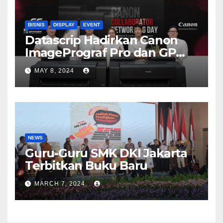
BISNIS
DISPLAY
EVENT
Datascrip Hadirkan Canon
ImagePrograf Pro dan GP
Series
MAY 8, 2024
NEWS
Guru-Guru SMK DKI Jakarta
Terbitkan Buku Baru
MARCH 7, 2024