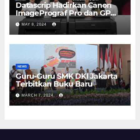
Datascrip Hadirkan Canon
ImagePrograf Pro dan GP
Series
MAY 8, 2024
NEWS
Guru-Guru SMK DKI Jakarta
Terbitkan Buku Baru
MARCH 7, 2024