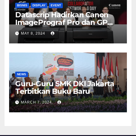
BISNIS
DISPLAY
EVENT
Datascrip Hadirkan Canon
ImagePrograf Pro dan GP
Series
MAY 8, 2024
NEWS
Guru-Guru SMK DKI Jakarta
Terbitkan Buku Baru
MARCH 7, 2024