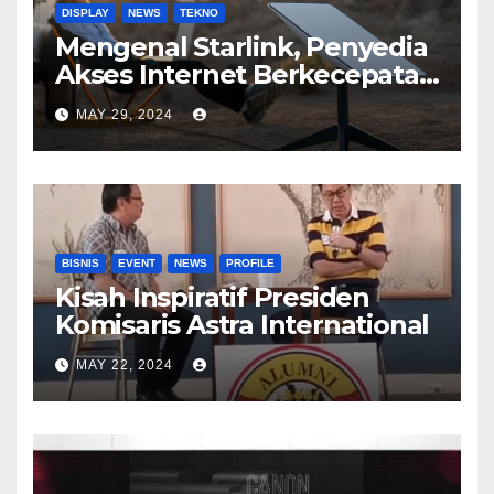
DISPLAY
NEWS
TEKNO
Mengenal Starlink, Penyedia
Akses Internet Berkecepatan
Tinggi
MAY 29, 2024
BISNIS
EVENT
NEWS
PROFILE
Kisah Inspiratif Presiden
Komisaris Astra International
MAY 22, 2024