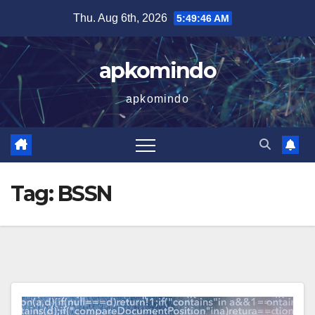
Skip
Thu. Aug 6th, 2026
5:49:47 AM
to
content
apkomindo
apkomindo
Tag:
BSSN