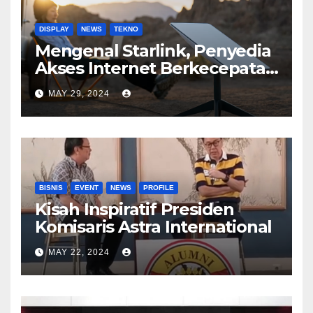
DISPLAY
NEWS
TEKNO
Mengenal Starlink, Penyedia
Akses Internet Berkecepatan
Tinggi
MAY 29, 2024
BISNIS
EVENT
NEWS
PROFILE
Kisah Inspiratif Presiden
Komisaris Astra International
MAY 22, 2024