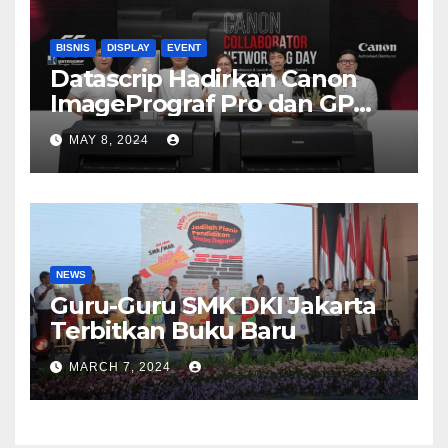
BISNIS
DISPLAY
EVENT
Datascrip Hadirkan Canon
ImagePrograf Pro dan GP
Series
MAY 8, 2024
NEWS
Guru-Guru SMK DKI Jakarta
Terbitkan Buku Baru
MARCH 7, 2024