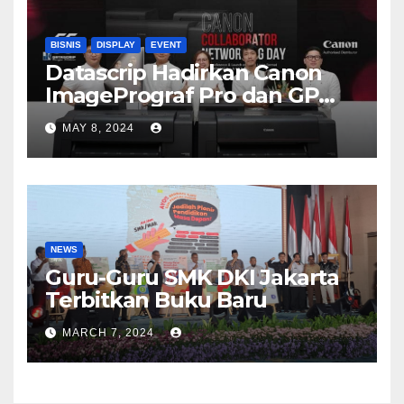
BISNIS
DISPLAY
EVENT
Datascrip Hadirkan Canon
ImagePrograf Pro dan GP
Series
MAY 8, 2024
NEWS
Guru-Guru SMK DKI Jakarta
Terbitkan Buku Baru
MARCH 7, 2024