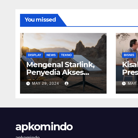
You missed
DISPLAY
NEWS
TEKNO
BISNIS
Mengenal Starlink,
Kisa
Penyedia Akses
Pres
Internet
Astr
MAY 29, 2024
MAY 
Berkecepatan
Tinggi
apkomindo
apkomindo